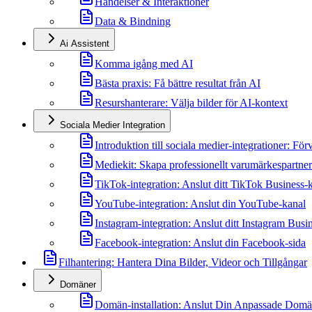
Händelser & Interaktioner
Data & Bindning
Ai Assistent
Komma igång med AI
Bästa praxis: Få bättre resultat från AI
Resurshanterare: Välja bilder för AI-kontext
Sociala Medier Integration
Introduktion till sociala medier-integrationer: Fö
Mediekit: Skapa professionellt varumärkespartner
TikTok-integration: Anslut ditt TikTok Business-
YouTube-integration: Anslut din YouTube-kanal
Instagram-integration: Anslut ditt Instagram Busi
Facebook-integration: Anslut din Facebook-sida
Filhantering: Hantera Dina Bilder, Videor och Tillgångar
Domäner
Domän-installation: Anslut Din Anpassade Dom