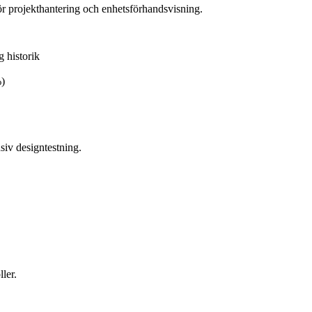
för projekthantering och enhetsförhandsvisning.
g historik
%)
siv designtestning.
ler.