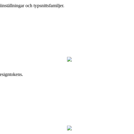
iinställningar och typsnittsfamiljer.
designtokens.