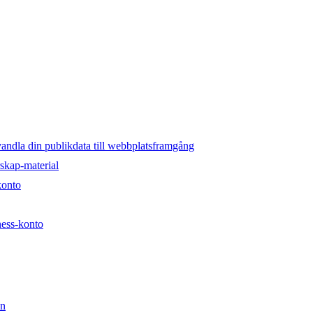
rvandla din publikdata till webbplatsframgång
skap-material
konto
ness-konto
än