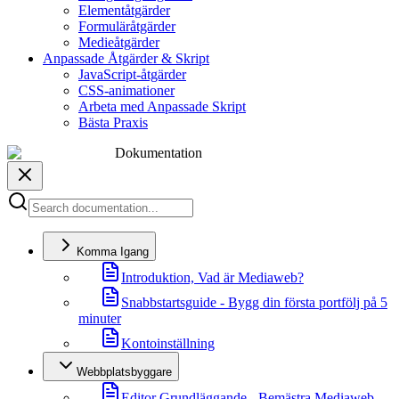
Elementåtgärder
Formuläråtgärder
Medieåtgärder
Anpassade Åtgärder & Skript
JavaScript-åtgärder
CSS-animationer
Arbeta med Anpassade Skript
Bästa Praxis
Dokumentation
Komma Igang
Introduktion, Vad är Mediaweb?
Snabbstartsguide - Bygg din första portfölj på 5
minuter
Kontoinställning
Webbplatsbyggare
Editor Grundläggande - Bemästra Mediaweb