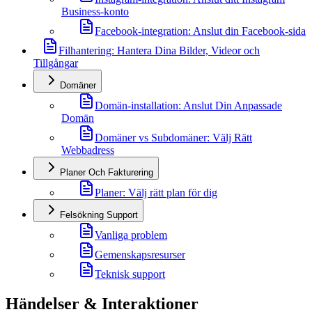
Business-konto
Facebook-integration: Anslut din Facebook-sida
Filhantering: Hantera Dina Bilder, Videor och
Tillgångar
Domäner
Domän-installation: Anslut Din Anpassade
Domän
Domäner vs Subdomäner: Välj Rätt
Webbadress
Planer Och Fakturering
Planer: Välj rätt plan för dig
Felsökning Support
Vanliga problem
Gemenskapsresurser
Teknisk support
Händelser & Interaktioner