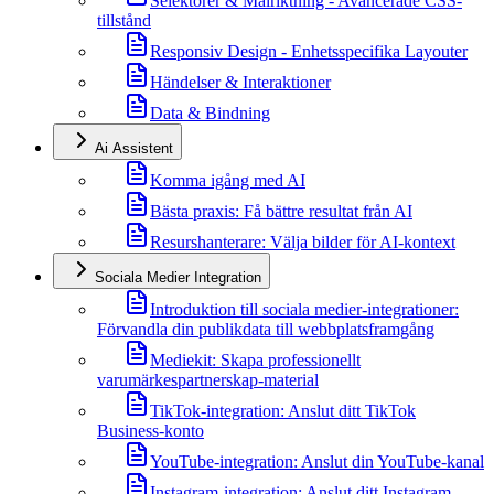
Selektorer & Målriktning - Avancerade CSS-
tillstånd
Responsiv Design - Enhetsspecifika Layouter
Händelser & Interaktioner
Data & Bindning
Ai Assistent
Komma igång med AI
Bästa praxis: Få bättre resultat från AI
Resurshanterare: Välja bilder för AI-kontext
Sociala Medier Integration
Introduktion till sociala medier-integrationer:
Förvandla din publikdata till webbplatsframgång
Mediekit: Skapa professionellt
varumärkespartnerskap-material
TikTok-integration: Anslut ditt TikTok
Business-konto
YouTube-integration: Anslut din YouTube-kanal
Instagram-integration: Anslut ditt Instagram