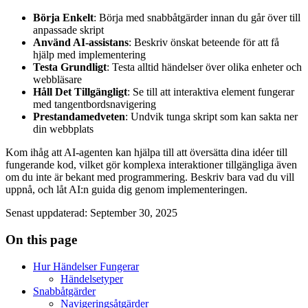
Börja Enkelt
: Börja med snabbåtgärder innan du går över till
anpassade skript
Använd AI-assistans
: Beskriv önskat beteende för att få
hjälp med implementering
Testa Grundligt
: Testa alltid händelser över olika enheter och
webbläsare
Håll Det Tillgängligt
: Se till att interaktiva element fungerar
med tangentbordsnavigering
Prestandamedveten
: Undvik tunga skript som kan sakta ner
din webbplats
Kom ihåg att AI-agenten kan hjälpa till att översätta dina idéer till
fungerande kod, vilket gör komplexa interaktioner tillgängliga även
om du inte är bekant med programmering. Beskriv bara vad du vill
uppnå, och låt AI:n guida dig genom implementeringen.
Senast uppdaterad
:
September 30, 2025
On this page
Hur Händelser Fungerar
Händelsetyper
Snabbåtgärder
Navigeringsåtgärder