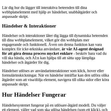
Lär dig hur du lägger till interaktiva beteenden till dina
webbplatselement med hjälp av händelser, snabbåtgärder och
anpassade skript.
Händelser & Interaktioner
Händelser och interaktioner låter dig lägga till dynamiska beteenden
till dina webbplatselement, vilket gör din webbplats mer
engagerande och funktionell. Även om denna funktion kan vara
komplex för icke-tekniska användare,
är vår AI-agent designad
för att göra denna process mycket enklare
- beskriv bara vad du
vill ska hända, och AI:n kan hjälpa till att sätta upp lämpliga
händelser och åtgärder för dig.
Händelser utlöses av användarinteraktioner som klick, hover eller
formulärinskickningar. När en händelse inträffar kan den utföra olika
åtgärder som att visa/dölja element, navigera till olika sidor eller köra
anpassade skript.
Hur Händelser Fungerar
Händelsesystemet fungerar på en utlösare-åtgärd modell. Du väljer
ett element, väljer vad som ska utlösa händelsen (som ett klick), och