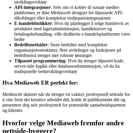
utviklingsverktøy
API-integrasjoner
: Selv om vi kobler til sosiale medier-
plattformer, er ikke Mediaweb designet for tilpassede API-
tilkoblinger eller komplekse tredjepartsintegrasjoner
E-handelsbutikker
: Hvis du planlegger å selge hundrevis av
produkter med lageradministrasjon, handlekurver og
betalingsbehandling, ville dedikerte e-handelsplattformer være
bedre
Bedriftsnettsider
: Store bedrifter med komplekse
organisasjonsstrukturer, flere avdelinger og funksjoner på
bedriftsnivå trenger mer robuste løsninger
Tilpasset programmering
: Hvis du trenger tilpasset kode,
server-side logikk eller databaseadministrasjon, vil du ha
tradisjonelle nettutviklingsverktøy
Hva Mediaweb ER perfekt for:
Mediaweb skinner når du trenger en vakker, profesjonell nettside for
å vise frem det kreative arbeidet ditt, koble til publikummet ditt og
presentere deg selv profesjonelt for potensielle samarbeidspartnere
og klienter.
Hvorfor velge Mediaweb fremfor andre
nettside-byggere?