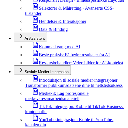
Responsivt Design - Enhetsspesifikke Layouter
Selektorer & Målretting - Avanserte CSS-
tilstander
Hendelser & Interaksjoner
Data & Binding
Ai Assistent
Komme i gang med AI
Beste praksis: Få bedre resultater fra AI
Ressursbehandler: Velge bilder for AI-kontekst
Sosiale Medier Integrasjon
Introduksjon til sosiale medier-integrasjoner:
Transformer publikumsdataene dine til nettstedsuksess
Mediekit: Lag profesjonelle
merkevaresamarbeidsmateriell
TikTok-integrasjon: Koble til TikTok Business-
kontoen din
YouTube-integrasjon: Koble til YouTube-
kanalen din