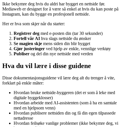
Ikke bekymre deg hvis du aldri har bygget en nettside før.
Mediaweb er designet for å være så enkel at hvis du kan poste på
Instagram, kan du bygge en profesjonell nettside.
Her er hva som skjer når du starter:
Registrer deg
med e-posten din (tar 30 sekunder)
Fortell vår AI
hva slags nettside du ønsker
Se magien skje
mens siden din blir bygget
Gjør justeringer
ved hjelp av enkle, vennlige verktøy
Publiser
og del din nye nettside med verden
Hva du vil lære i disse guidene
Disse dokumentasjonsguidene vil lære deg alt du trenger å vite,
forklart på enkle måter:
Hvordan bruke nettside-byggeren (det er som å leke med
digitale byggeklosser)
Hvordan arbeide med AI-assistenten (som å ha en samtale
med en hjelpsom venn)
Hvordan publisere nettsiden din og få din egen tilpassede
nettadresse
Hvordan feilsøke vanlige problemer (ikke bekymre deg, vi