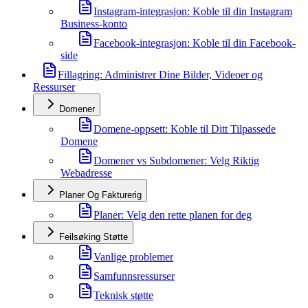
Instagram-integrasjon: Koble til din Instagram
Business-konto
Facebook-integrasjon: Koble til din Facebook-
side
Fillagring: Administrer Dine Bilder, Videoer og
Ressurser
Domener
Domene-oppsett: Koble til Ditt Tilpassede
Domene
Domener vs Subdomener: Velg Riktig
Webadresse
Planer Og Fakturerig
Planer: Velg den rette planen for deg
Feilsøking Støtte
Vanlige problemer
Samfunnsressurser
Teknisk støtte