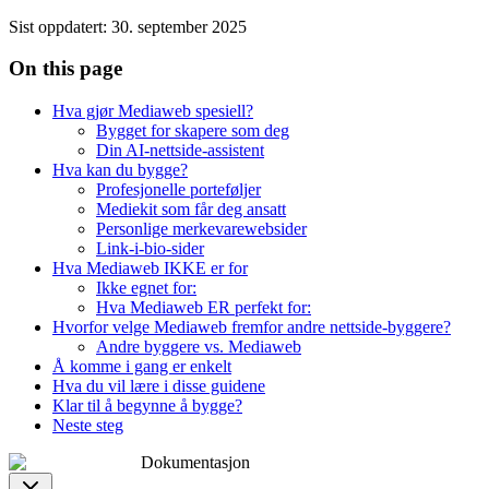
Sist oppdatert
:
30. september 2025
On this page
Hva gjør Mediaweb spesiell?
Bygget for skapere som deg
Din AI-nettside-assistent
Hva kan du bygge?
Profesjonelle porteføljer
Mediekit som får deg ansatt
Personlige merkevarewebsider
Link-i-bio-sider
Hva Mediaweb IKKE er for
Ikke egnet for:
Hva Mediaweb ER perfekt for:
Hvorfor velge Mediaweb fremfor andre nettside-byggere?
Andre byggere vs. Mediaweb
Å komme i gang er enkelt
Hva du vil lære i disse guidene
Klar til å begynne å bygge?
Neste steg
Dokumentasjon