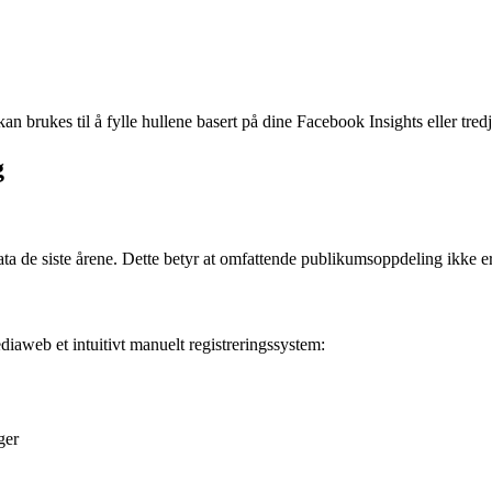
an brukes til å fylle hullene basert på dine Facebook Insights eller tred
g
ata de siste årene. Dette betyr at omfattende publikumsoppdeling ikke er
diaweb et intuitivt manuelt registreringssystem:
ger