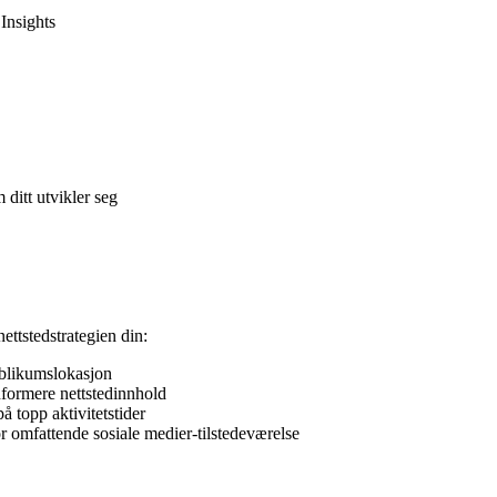
Insights
 ditt utvikler seg
ttstedstrategien din:
ublikumslokasjon
nformere nettstedinnhold
å topp aktivitetstider
or omfattende sosiale medier-tilstedeværelse