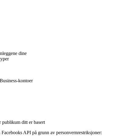
nnleggene dine
typer
m Business-kontoer
 publikum ditt er basert
Facebooks API på grunn av personvernrestriksjoner: