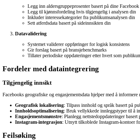
Legg inn aldersgruppeprosenter basert på dine Facebook 
Legg til kjønnsfordeling hvis tilgjengelig i analysen din
Inkluder interessekategorier fra publikumsanalysen din
Sett atferdsdata basert på sideinnsikten din
Datavalidering
Systemet validerer oppføringer for logisk konsistens
Gir forslag basert på bransjebenchmarks
Tillater periodiske oppdateringer etter hvert som publikum
Fordeler med dataintegrering
Tilgjengelig innsikt
Facebooks geografiske og engasjementsdata hjelper med å informere ne
Geografisk lokalisering
: Tilpass innhold og språk basert på p
Innholdsoptimalisering
: Bruk vellykkede innleggstyper til å i
Engasjementsmønstre
: Planlegg nettstedoppdateringer basert p
Instagram-integrasjon
: Utnytt tilkoblede Instagram-kontoer f
Feilsøking