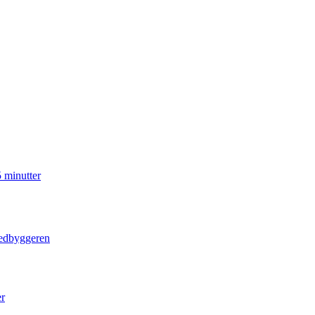
5 minutter
tedbyggeren
er