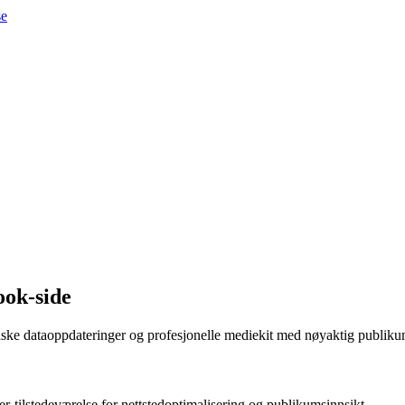
se
ook-side
ske dataoppdateringer og profesjonelle mediekit med nøyaktig publiku
r-tilstedeværelse for nettstedoptimalisering og publikumsinnsikt.