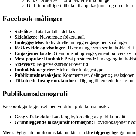
Klikk "Autoriser" for å bekrefte tilkoblingen
Du blir omdirigert tilbake til applikasjonen og du er klar
Facebook-målinger
Sidelikes
: Totalt antall sidelikes
Sidefølgere
: Nåværende følgerantall
Innleggsytelse
: Individuelle innlegg engasjementsmålinger
Rekkevidde og visninger
: Hvor mange som ser innholdet ditt
Engasjementsrate
: Gjennomsnittlig engasjement på tvers av i
Mest populært innhold
: Best presterende innlegg og innholds
Sidevekst
: Følgerveksttrender over tid
Innholdskategorier
: Ytelse etter innleggstype
Publikumsinteraksjon
: Kommentarer, delinger og reaksjoner
Tilkoblede Instagram-kontoer
: Tilgang til lenkede Instagra
Publikumsdemografi
Facebook gir begrenset men verdifull publikumsinnsikt:
Geografiske data
: Land- og byfordeling av publikum ditt
Grunnleggende lokasjonsinformasjon
: Hovedlokasjoner hvor
Merk
: Følgende publikumsdatapunkter er
ikke tilgjengelige
gjennom 