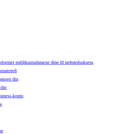
nsformer publikumsdataene dine til nettstedsuksess
materiell
ontoen din
 din
usiness-konto
de
ne