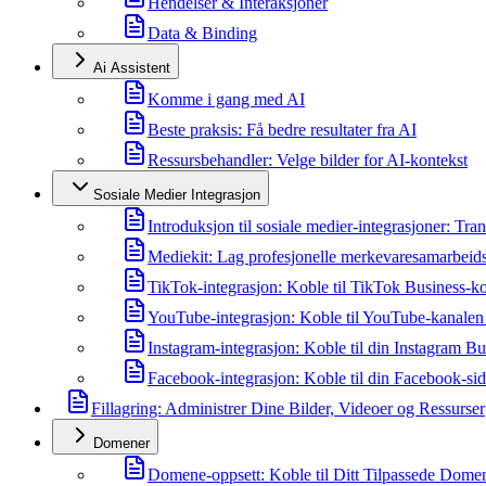
Hendelser & Interaksjoner
Data & Binding
Ai Assistent
Komme i gang med AI
Beste praksis: Få bedre resultater fra AI
Ressursbehandler: Velge bilder for AI-kontekst
Sosiale Medier Integrasjon
Introduksjon til sosiale medier-integrasjoner: Tra
Mediekit: Lag profesjonelle merkevaresamarbeids
TikTok-integrasjon: Koble til TikTok Business-k
YouTube-integrasjon: Koble til YouTube-kanalen
Instagram-integrasjon: Koble til din Instagram B
Facebook-integrasjon: Koble til din Facebook-si
Fillagring: Administrer Dine Bilder, Videoer og Ressurser
Domener
Domene-oppsett: Koble til Ditt Tilpassede Dome