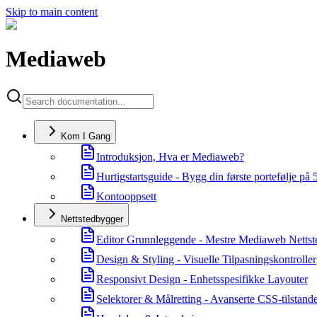
Skip to main content
Mediaweb
Kom I Gang
Introduksjon, Hva er Mediaweb?
Hurtigstartsguide - Bygg din første portefølje på 
Kontooppsett
Nettstedbygger
Editor Grunnleggende - Mestre Mediaweb Netts
Design & Styling - Visuelle Tilpasningskontroller
Responsivt Design - Enhetsspesifikke Layouter
Selektorer & Målretting - Avanserte CSS-tilstand