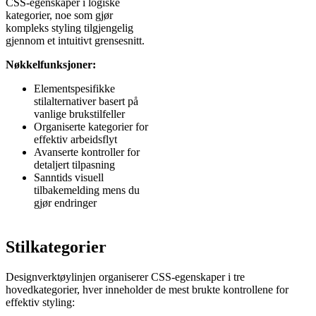
CSS-egenskaper i logiske
kategorier, noe som gjør
kompleks styling tilgjengelig
gjennom et intuitivt grensesnitt.
Nøkkelfunksjoner:
Elementspesifikke
stilalternativer basert på
vanlige brukstilfeller
Organiserte kategorier for
effektiv arbeidsflyt
Avanserte kontroller for
detaljert tilpasning
Sanntids visuell
tilbakemelding mens du
gjør endringer
Stilkategorier
Designverktøylinjen organiserer CSS-egenskaper i tre
hovedkategorier, hver inneholder de mest brukte kontrollene for
effektiv styling: