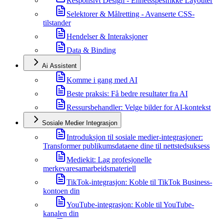
Responsivt Design - Enhetsspesifikke Layouter
Selektorer & Målretting - Avanserte CSS-
tilstander
Hendelser & Interaksjoner
Data & Binding
Ai Assistent
Komme i gang med AI
Beste praksis: Få bedre resultater fra AI
Ressursbehandler: Velge bilder for AI-kontekst
Sosiale Medier Integrasjon
Introduksjon til sosiale medier-integrasjoner:
Transformer publikumsdataene dine til nettstedsuksess
Mediekit: Lag profesjonelle
merkevaresamarbeidsmateriell
TikTok-integrasjon: Koble til TikTok Business-
kontoen din
YouTube-integrasjon: Koble til YouTube-
kanalen din