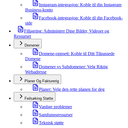
Instagram-integrasjon: Koble til din Instagram
Business-konto
Facebook-integrasjon: Koble til din Facebook-
side
Fillagring: Administrer Dine Bilder, Videoer og
Ressurser
Domener
Domene-oppsett: Koble til Ditt Tilpassede
Domene
Domener vs Subdomener: Velg Riktig
Webadresse
Planer Og Fakturerig
Planer: Velg den rette planen for deg
Feilsøking Støtte
Vanlige problemer
Samfunnsressurser
Teknisk støtte