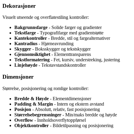
Dekorasjoner
Visuelt utseende og overflatestiling kontroller:
Bakgrunnsfarge
- Solide farger og gradienter
Tekstfarge
- Typografifarge med gradientstøtte
Kantekontroller
- Bredde, stil og fargealternativer
Kantradius
- Hjørneavrunding
Skygger
- Boksskygger og tekstskygger
Gjennomsiktighet
- Elementtransparens
Tekstformatering
- Fet, kursiv, understreking, justering
Linjehøyde
- Tekstavstandskontroller
Dimensjoner
Størrelse, posisjonering og romlige kontroller:
Bredde & Høyde
- Elementdimensjoner
Padding & Margin
- Intern og ekstern avstand
Posisjon
- Absolutt, relativ, fast posisjonering
Størrelsebegrensninger
- Min/maks bredde og høyde
Overflow
- Innholdsoverflytoppførsel
Objektkontroller
- Bildetilpasning og posisjonering