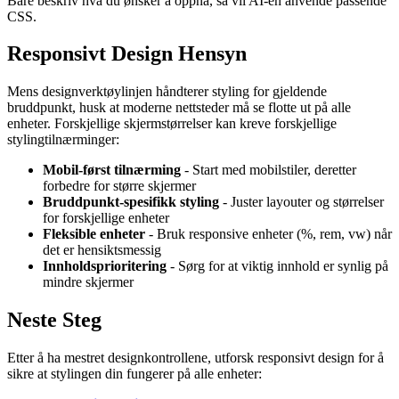
Bare beskriv hva du ønsker å oppnå, så vil AI-en anvende passende
CSS.
Responsivt Design Hensyn
Mens designverktøylinjen håndterer styling for gjeldende
bruddpunkt, husk at moderne nettsteder må se flotte ut på alle
enheter. Forskjellige skjermstørrelser kan kreve forskjellige
stylingtilnærminger:
Mobil-først tilnærming
- Start med mobilstiler, deretter
forbedre for større skjermer
Bruddpunkt-spesifikk styling
- Juster layouter og størrelser
for forskjellige enheter
Fleksible enheter
- Bruk responsive enheter (%, rem, vw) når
det er hensiktsmessig
Innholdsprioritering
- Sørg for at viktig innhold er synlig på
mindre skjermer
Neste Steg
Etter å ha mestret designkontrollene, utforsk responsivt design for å
sikre at stylingen din fungerer på alle enheter: